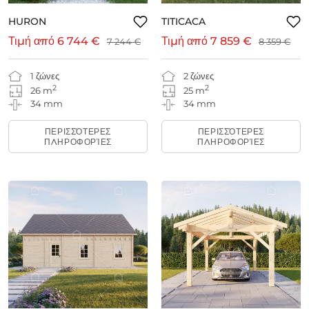
HURON
TITICACA
Τιμή από
6 744 €
Τιμή από
7 859 €
7 244 €
8 359 €
1 ζώνες
2 ζώνες
2
2
26 m
25 m
34 mm
34 mm
ΠΕΡΙΣΣΌΤΕΡΕΣ
ΠΕΡΙΣΣΌΤΕΡΕΣ
ΠΛΗΡΟΦΟΡΊΕΣ
ΠΛΗΡΟΦΟΡΊΕΣ