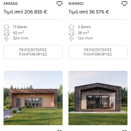
MIMAS
KIMIKO
Τιμή από
206 835 €
Τιμή από
36 576 €
13 ζώνες
3 ζώνες
2
2
92 m
38 m
324 mm
124 mm
ΠΕΡΙΣΣΌΤΕΡΕΣ
ΠΕΡΙΣΣΌΤΕΡΕΣ
ΠΛΗΡΟΦΟΡΊΕΣ
ΠΛΗΡΟΦΟΡΊΕΣ