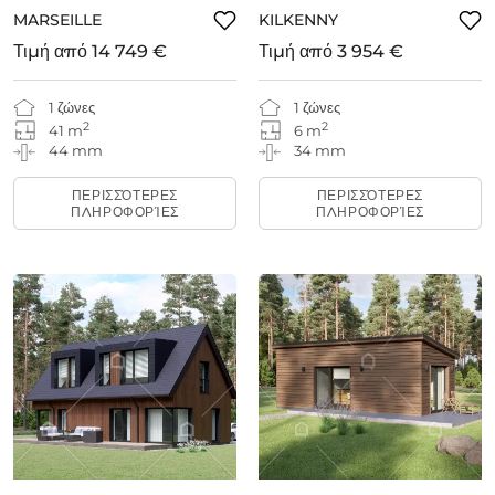
MARSEILLE
KILKENNY
Τιμή από
14 749 €
Τιμή από
3 954 €
1 ζώνες
1 ζώνες
2
2
41 m
6 m
44 mm
34 mm
ΠΕΡΙΣΣΌΤΕΡΕΣ
ΠΕΡΙΣΣΌΤΕΡΕΣ
ΠΛΗΡΟΦΟΡΊΕΣ
ΠΛΗΡΟΦΟΡΊΕΣ