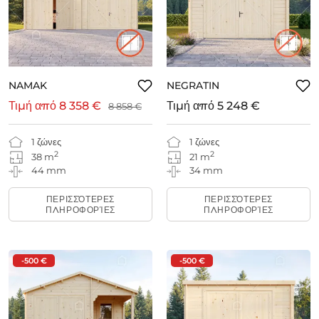
NAMAK
NEGRATIN
Τιμή από
8 358 €
Τιμή από
5 248 €
8 858 €
1 ζώνες
1 ζώνες
2
2
38 m
21 m
44 mm
34 mm
ΠΕΡΙΣΣΌΤΕΡΕΣ
ΠΕΡΙΣΣΌΤΕΡΕΣ
ΠΛΗΡΟΦΟΡΊΕΣ
ΠΛΗΡΟΦΟΡΊΕΣ
-500 €
-500 €