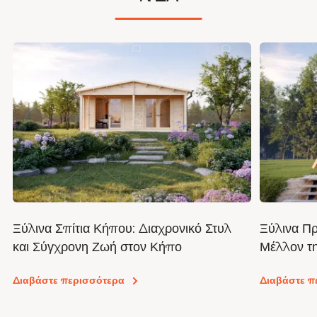
Ξύλινα Σπίτια Κήπου: Διαχρονικό Στυλ
Ξύλινα Πρ
και Σύγχρονη Ζωή στον Κήπο
Μέλλον τη
Προσιτής
Διαβάστε περισσότερα
Διαβάστε π