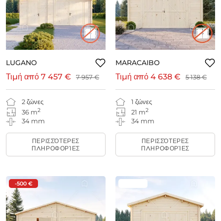
LUGANO
MARACAIBO
Τιμή από
7 457 €
Τιμή από
4 638 €
7 957 €
5 138 €
2 ζώνες
1 ζώνες
2
2
36 m
21 m
34 mm
34 mm
ΠΕΡΙΣΣΌΤΕΡΕΣ
ΠΕΡΙΣΣΌΤΕΡΕΣ
ΠΛΗΡΟΦΟΡΊΕΣ
ΠΛΗΡΟΦΟΡΊΕΣ
-500 €