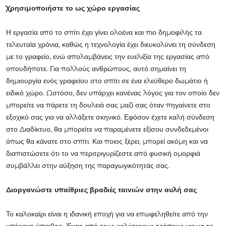
Χρησιμοποιήστε το ως χώρο εργασίας
Η εργασία από το σπίτι έχει γίνει ολοένα και πιο δημοφιλής τα
τελευταία χρόνια, καθώς η τεχνολογία έχει διευκολύνει τη σύνδεση
με το γραφείο, ενώ απολαμβάνεις την ευελιξία της εργασίας από
οπουδήποτε. Για πολλούς ανθρώπους, αυτό σημαίνει τη
δημιουργία ενός γραφείου στο σπίτι σε ένα ελεύθερο δωμάτιο ή
ειδικό χώρο. Ωστόσο, δεν υπάρχει κανένας λόγος για τον οποίο δεν
μπορείτε να πάρετε τη δουλειά σας μαζί σας όταν πηγαίνετε στο
εξοχικό σας για να αλλάξετε σκηνικό. Εφόσον έχετε καλή σύνδεση
στο Διαδίκτυο, θα μπορείτε να παραμένετε εξίσου συνδεδεμένοι
όπως θα κάνατε στο σπίτι. Και ποιος ξέρει, μπορεί ακόμη και να
διαπιστώσετε ότι το να περιτριγυρίζεστε από φυσική ομορφιά
συμβάλλει στην αύξηση της παραγωγικότητάς σας.
Διοργανώστε υπαίθριες βραδιές ταινιών στην αυλή σας
Το καλοκαίρι είναι η ιδανική εποχή για να επωφεληθείτε από την
υπέροχη ύπαιθρο. Ένας από τους καλύτερους τρόπους για να το