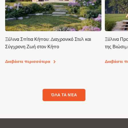
Ξύλινα Σπίτια Κήπου: Διαχρονικό Στυλ και
Ξύλινα Προ
Σύγχρονη Ζωή στον Κήπο
της Βιώσιμ
Διαβίωσης
Διαβάστε περισσότερα
Διαβάστε π
ΌΛΑ ΤΑ ΝΈΑ