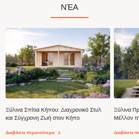
ΝΈΑ
Ξύλινα Σπίτια Κήπου: Διαχρονικό Στυλ
Ξύλινα Πρ
και Σύγχρονη Ζωή στον Κήπο
Μέλλον τη
Προσιτής
Διαβάστε περισσότερα
Διαβάστε π