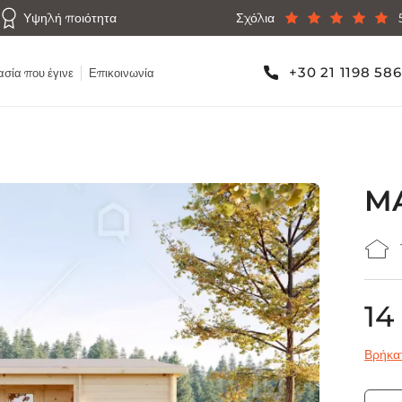
Υψηλή ποιότητα
Σχόλια
+30 21 1198 58
σία που έγινε
Επικοινωνία
MA
14
Βρήκατ