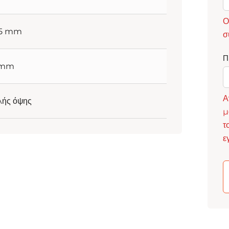
Ο
95 mm
σ
Π
 mm
Α
λής όψης
μ
τ
ε