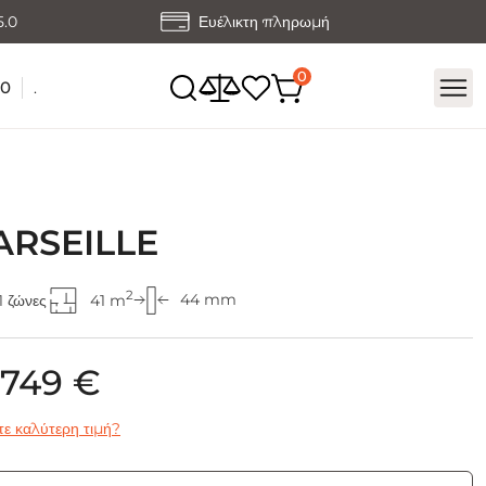
5.0
Ευέλικτη πληρωμή
60
.
RSEILLE
2
44 mm
1 ζώνες
41 m
 749 €
ε καλύτερη τιμή?