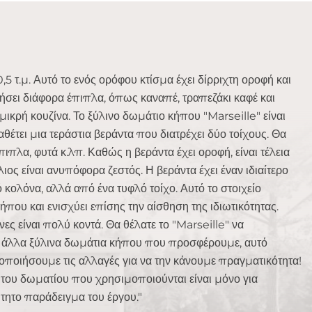
,5 τ.μ. Αυτό το ενός ορόφου κτίσμα έχει δίρριχτη οροφή και
νήσει διάφορα έπιπλα, όπως καναπέ, τραπεζάκι καφέ και
ικρή κουζίνα. Το ξύλινο δωμάτιο κήπου "Marseille" είναι
αθέτει μια τεράστια βεράντα που διατρέχει δύο τοίχους. Θα
πλα, φυτά κ.λπ. Καθώς η βεράντα έχει οροφή, είναι τέλεια
λιος είναι ανυπόφορα ζεστός. Η βεράντα έχει έναν ιδιαίτερο
 κολόνα, αλλά από ένα τυφλό τοίχο. Αυτό το στοιχείο
που και ενισχύει επίσης την αίσθηση της ιδιωτικότητας.
νες είναι πολύ κοντά. Θα θέλατε το "Marseille" να
α άλλα ξύλινα δωμάτια κήπου που προσφέρουμε, αυτό
λοποιήσουμε τις αλλαγές για να την κάνουμε πραγματικότητα!
ά του δωματίου που χρησιμοποιούνται είναι μόνο για
ητο παράδειγμα του έργου."