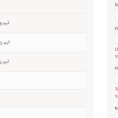
Σ
2
28 m
Π
2
50 m
Ο
τ
2
75 m
Π
Τ
τ
Κ