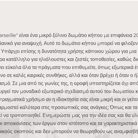
rseille" είναι ένα μικρό ξύλινο δωμάτιο κήπου με επιφάνεια 20
 ιδανικό για αναψυχή. Αυτό το δωμάτιο κήπου μπορεί να φιλοξε
. Υπάρχει επίσης η δυνατότητα χρήσης κάποιου χώρου για μια μ
ερα κατάλληλο για ηλιόλουστες και ζεστές τοποθεσίες, καθώς δι
ει εύκολα όλα τα πράγματα που επιθυμείτε, όπως εξωτερικά έπι
νο σε καλές καιρικές συνθήκες, αλλά και όταν βρέχει ή όταν ο ή
σμό. Σε μια από τις γωνίες της, η οροφή υποστηρίζεται όχι από
υργεί τον μοναδικό εξωτερικό σχεδιασμό αυτού του δωματίου κή
πραγματικά χρήσιμο αν η ιδιοκτησία σας είναι μικρή και οι γείτο
ρμοστεί καλύτερα στις προσωπικές σας ανάγκες; Όπως και τ
ί να τροποποιηθεί. Ενημερώστε μας για την ιδέα σας και θα υ
οι απεικονίσεις των έργων στον ιστότοπο και τα χαρακτηριστικ
ικούς σκοπούς και δεν μπορούν να θεωρηθούν ως αναμφισβήτ