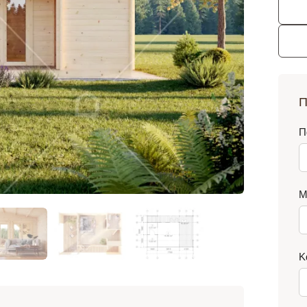
Π
Π
Μ
Κ