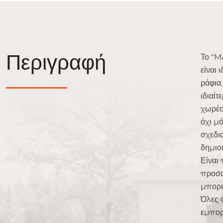
Περιγραφή
Το "Ma
είναι
ράφια
ιδιαίτ
χωρέσ
όχι μό
σχεδια
δημιο
Είναι 
προσα
μπορε
Όλες 
εμπορ