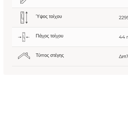
Ύψος τοίχου
22
Πάχος τοίχου
44
Τύπος στέγης
Διπ