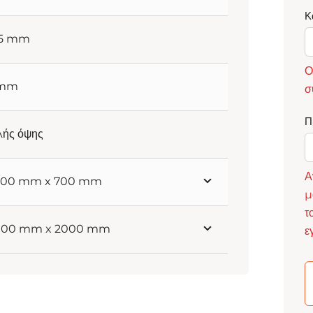
Κ
95 mm
Ο
 mm
σ
Π
λής όψης
Α
 700 mm x 700 mm
μ
τ
 900 mm x 2000 mm
ε