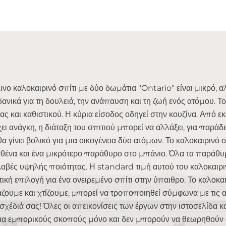
ινο καλοκαιρινό σπίτι με δύο δωμάτια "Ontario" είναι μικρό, 
ιδανικά για τη δουλειά, την ανάπαυση και τη ζωή ενός ατόμου. Τ
ας και καθιστικού. Η κύρια είσοδος οδηγεί στην κουζίνα. Από ε
ει ανάγκη, η διάταξη του σπιτιού μπορεί να αλλάξει, για παρά
θα γίνει βολικό για μια οικογένεια δύο ατόμων. Το καλοκαιριν
αθένα και ένα μικρότερο παράθυρο στο μπάνιο. Όλα τα παράθυ
λαβές υψηλής ποιότητας. Η standard τιμή αυτού του καλοκαιριν
τική επιλογή για ένα ονειρεμένο σπίτι στην ύπαιθρο. Το καλοκα
άζουμε και χτίζουμε, μπορεί να τροποποιηθεί σύμφωνα με τις α
 σχέδιά σας! Όλες οι απεικονίσεις των έργων στην ιστοσελίδα 
 για εμπορικούς σκοπούς μόνο και δεν μπορούν να θεωρηθούν