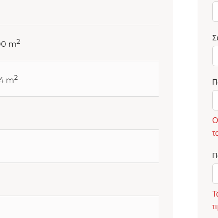
Σ
2
00 m
2
54 m
Π
Ο
τ
Π
Τ
τ