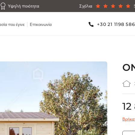
Υψηλή ποιότητα
Σχόλια
+30 21 1198 58
σία που έγινε
Επικοινωνία
O
12
Βρήκατ