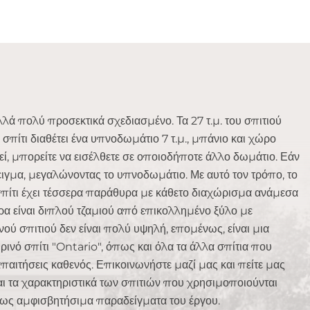
αλλά πολύ προσεκτικά σχεδιασμένο. Τα 27 τ.μ. του σπιτιού
ο σπίτι διαθέτει ένα υπνοδωμάτιο 7 τ.μ., μπάνιο και χώρο
κεί, μπορείτε να εισέλθετε σε οποιοδήποτε άλλο δωμάτιο. Εάν
δειγμα, μεγαλώνοντας το υπνοδωμάτιο. Με αυτό τον τρόπο, το
ό σπίτι έχει τέσσερα παράθυρα με κάθετο διαχώρισμα ανάμεσα
ρα είναι διπλού τζαμιού από επικολλημένο ξύλο με
ού σπιτιού δεν είναι πολύ υψηλή, επομένως, είναι μια
ιρινό σπίτι "Ontario", όπως και όλα τα άλλα σπίτια που
παιτήσεις καθενός. Επικοινωνήστε μαζί μας και πείτε μας
και τα χαρακτηριστικά των σπιτιών που χρησιμοποιούνται
 ως αμφισβητήσιμα παραδείγματα του έργου.