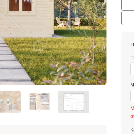
Π
Π
Μ
Μ
α
Κ