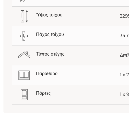
Ύψος τοίχου
22
Πάχος τοίχου
34
Τύπος στέγης
Διπ
Παράθυρο
1 x
Πόρτες
1 x