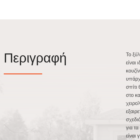
Περιγραφή
Το ξύλ
είναι 
κουζίν
υπάρχ
σπίτι 
στο κ
χειρο
εξαιρε
σχεδι
για τα
είναι