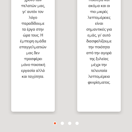
πελατών μας,
ακόμα και οι
γι’ αυτόν τον
πιο μικρές
λόγο
λεπτομέρειες
παραδίδουμε
είναι
τα έργα στην
σημαντικές για
ώρα τους. Η
εμάς, γι’ αυτό
έμπειρη ομάδα
διασφαλίζουμε
επαγγελματιών
την ποιότητα
μας δεν
από την αγορά
προσφέρει
της ξυλείας
μόνο ποιοτική
μέχρι την
εργασία αλλά
τελευταία
και ταχύτητα.
λεπτομέρεια
φινιρίσματος.