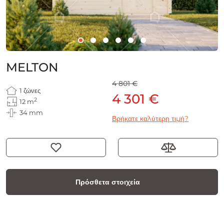
MELTON
4 801 €
1 ζώνες
4 301 €
2
12 m
34 mm
Βρήκατε καλύτερη τιμή?
Πρόσθετα στοιχεία