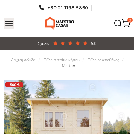
+30 21 1198 5860
.
Σχόλια
5.0
Αρχική σελίδα
Ξύλινα σπίτια κήπου
Ξύλινες αποθήκες
Melton
-500 €