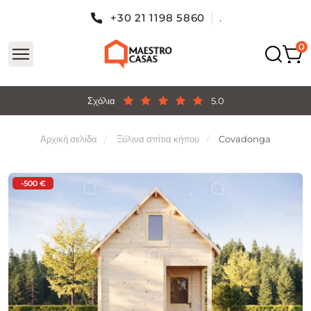
+30 21 1198 5860
.
Σχόλια
5.0
Αρχική σελίδα
Ξύλινα σπίτια κήπου
Covadonga
-500 €