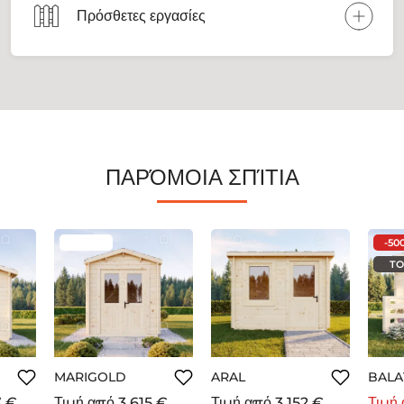
Πρόσθετες εργασίες
ΠΑΡΌΜΟΙΑ ΣΠΊΤΙΑ
-50
TO
MARIGOLD
ARAL
BALA
7 €
Τιμή από
3 615 €
Τιμή από
3 152 €
Τιμή