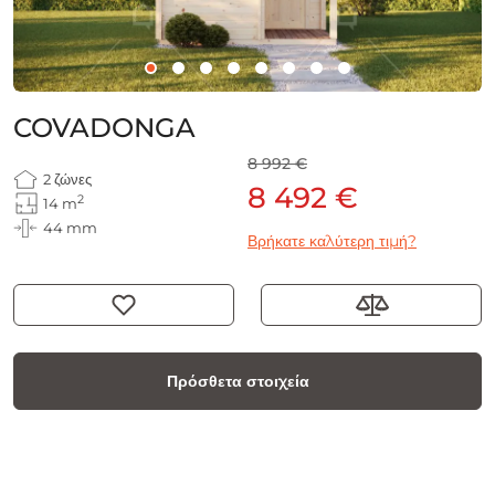
COVADONGA
8 992 €
2 ζώνες
8 492 €
2
14 m
44 mm
Βρήκατε καλύτερη τιμή?
Πρόσθετα στοιχεία