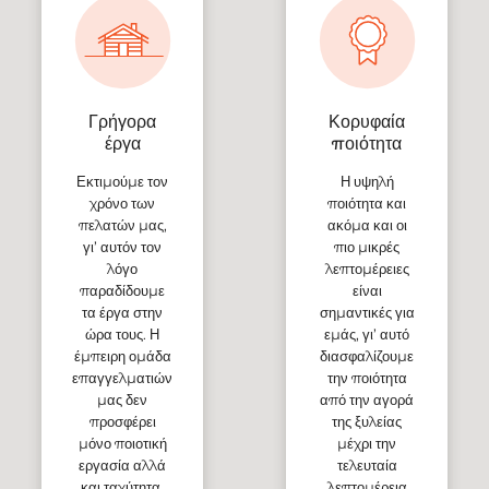
Γρήγορα
Κορυφαία
έργα
ποιότητα
Εκτιμούμε τον
Η υψηλή
χρόνο των
ποιότητα και
πελατών μας,
ακόμα και οι
γι’ αυτόν τον
πιο μικρές
λόγο
λεπτομέρειες
παραδίδουμε
είναι
τα έργα στην
σημαντικές για
ώρα τους. Η
εμάς, γι’ αυτό
έμπειρη ομάδα
διασφαλίζουμε
επαγγελματιών
την ποιότητα
μας δεν
από την αγορά
προσφέρει
της ξυλείας
μόνο ποιοτική
μέχρι την
εργασία αλλά
τελευταία
και ταχύτητα.
λεπτομέρεια