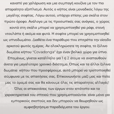
καναπέ για χαλάρωση και μια συμπαγή κουζίνα με τον πιο
απαραίτητο εξοπλισμό. Αυτός ο κήπος είναι μοναδικός λόγω της
μεγάλης σοφίτας. Λόγω αυτού, υπάρχει επίσης μια σκάλα στον
πρώτο όροφο. Ανάλογα με τις προσωπικές σας ανάγκες, ο χώρος
κοντά στη σκάλα μπορεί να χρησιμοποιηθεί για ράφι, στενή
ντουλάπα ή ακόμα και φυτά. Η σοφίτα μπορεί να χρησιμοποιηθεί
ως υπνοδωμάτιο. Διαθέτει ένα παράθυρο που επιτρέπει την είσοδο
αρκετού φωτός ημέρας. Αν ολοκληρώσετε τη σοφίτα, το ξύλινο
δωμάτιο κήπου "Covadonga" έχει έναν βολικό χώρο για ύπνο.
Επομένως, γίνεται κατάλληλο για 1 ή 2 άτομα να αναπαυθούν
άνετα για μεγαλύτερο χρονικό διάστημα. Όπως και τα άλλοι ξύλινα
δωμάτια κήπου που προσφέρουμε, αυτό μπορεί να τροποποιηθεί
σύμφωνα με τις απαιτήσεις σας. Επικοινωνήστε μαζί μας και πείτε
μας το όραμά σας και θα κάνουμε όλες τις απαραίτητες αλλαγές!
Όλες οι απεικονίσεις των έργων στον ιστότοπο και τα
χαρακτηριστικά του σπιτιού που χρησιμοποιούνται είναι μόνο για
εμπορικούς σκοπούς και δεν μπορούν να θεωρηθούν ως
αμφισβητήσιμα παραδείγματα του έργου.