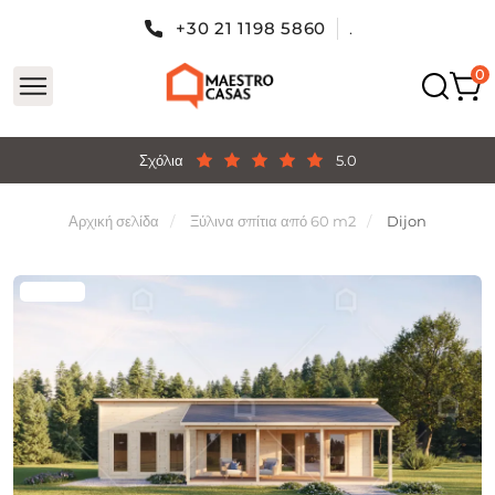
+30 21 1198 5860
.
Σχόλια
5.0
Αρχική σελίδα
Ξύλινα σπίτια από 60 m2
Dijon