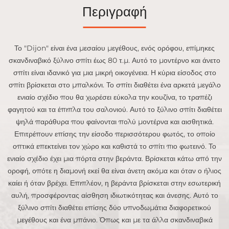
Περιγραφή
Το "Dijon" είναι ένα μεσαίου μεγέθους, ενός ορόφου, επίμηκες
σκανδιναβικό ξύλινο σπίτι έως 80 τ.μ. Αυτό το μοντέρνο και άνετο
σπίτι είναι ιδανικό για μια μικρή οικογένεια. Η κύρια είσοδος στο
σπίτι βρίσκεται στο μπαλκόνι. Το σπίτι διαθέτει ένα αρκετά μεγάλο
ενιαίο σχέδιο που θα χωρέσει εύκολα την κουζίνα, το τραπέζι
φαγητού και τα έπιπλα του σαλονιού. Αυτό το ξύλινο σπίτι διαθέτει
ψηλά παράθυρα που φαίνονται πολύ μοντέρνα και αισθητικά.
Επιτρέπουν επίσης την είσοδο περισσότερου φωτός, το οποίο
οπτικά επεκτείνει τον χώρο και καθιστά το σπίτι πιο φωτεινό. Το
ενιαίο σχέδιο έχει μια πόρτα στην βεράντα. Βρίσκεται κάτω από την
οροφή, οπότε η διαμονή εκεί θα είναι άνετη ακόμα και όταν ο ήλιος
καίει ή όταν βρέχει. Επιπλέον, η βεράντα βρίσκεται στην εσωτερική
αυλή, προσφέροντας αίσθηση ιδιωτικότητας και άνεσης. Αυτό το
ξύλινο σπίτι διαθέτει επίσης δύο υπνοδωμάτια διαφορετικού
μεγέθους και ένα μπάνιο. Όπως και με τα άλλα σκανδιναβικά