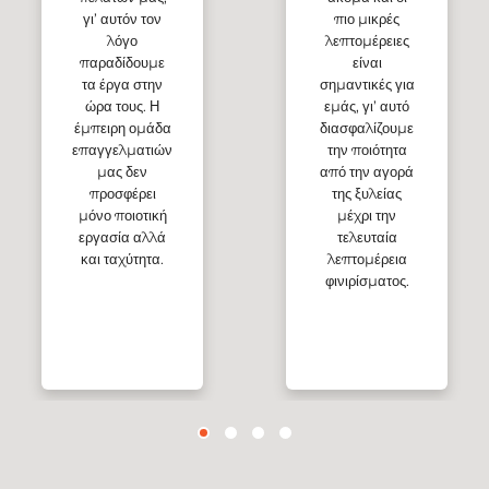
γι’ αυτόν τον
πιο μικρές
λόγο
λεπτομέρειες
παραδίδουμε
είναι
τα έργα στην
σημαντικές για
ώρα τους. Η
εμάς, γι’ αυτό
έμπειρη ομάδα
διασφαλίζουμε
επαγγελματιών
την ποιότητα
μας δεν
από την αγορά
προσφέρει
της ξυλείας
μόνο ποιοτική
μέχρι την
εργασία αλλά
τελευταία
και ταχύτητα.
λεπτομέρεια
φινιρίσματος.