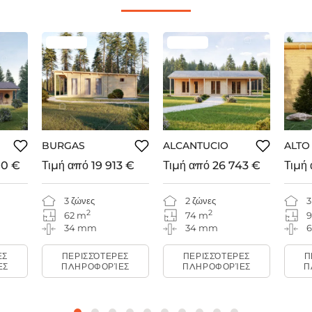
BURGAS
ALCANTUCIO
ALTO
90 €
Τιμή από
19 913 €
Τιμή από
26 743 €
Τιμή
3 ζώνες
2 ζώνες
3
2
2
62 m
74 m
9
34 mm
34 mm
ΕΣ
ΠΕΡΙΣΣΌΤΕΡΕΣ
ΠΕΡΙΣΣΌΤΕΡΕΣ
Π
ΕΣ
ΠΛΗΡΟΦΟΡΊΕΣ
ΠΛΗΡΟΦΟΡΊΕΣ
Π