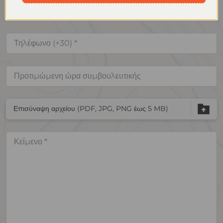
Επισύναψη αρχείου (PDF, JPG, PNG έως 5 MB)