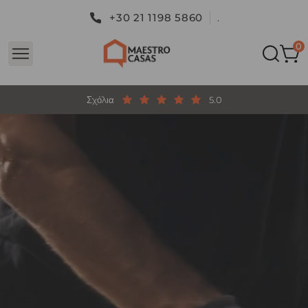
+30 21 1198 5860
.
Σχόλια
5.0