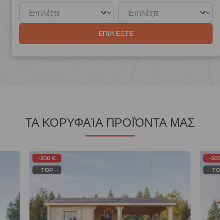
ΕΠΙΛΈΞΤΕ
ΤΑ ΚΟΡΥΦΑΊΑ ΠΡΟΪΌΝΤΑ ΜΑΣ
-500 €
-50
TOP
TO