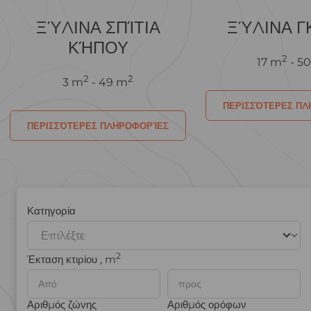
ΞΎΛΙΝΑ ΣΠΊΤΙΑ
ΞΎΛΙΝΑ Γ
ΚΉΠΟΥ
2
17 m
- 5
2
2
3 m
- 49 m
ΠΕΡΙΣΣΌΤΕΡΕΣ Π
ΠΕΡΙΣΣΌΤΕΡΕΣ ΠΛΗΡΟΦΟΡΊΕΣ
Κατηγορία
2
Έκταση κτιρίου , m
Αριθμός ζώνης
Αριθμός ορόφων